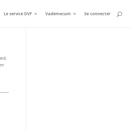
Le service DVF
Vademecum
Se connecter
ard,
 en