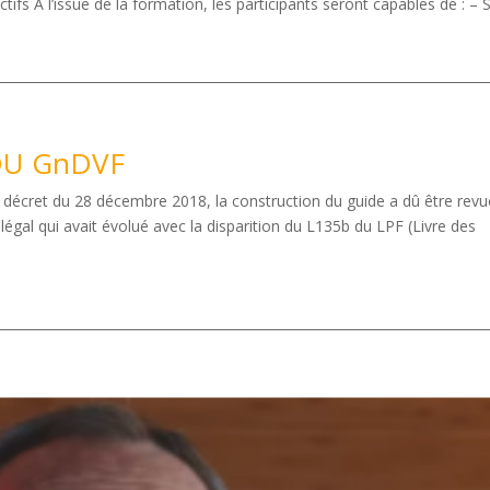
fs A l’issue de la formation, les participants seront capables de : – Se
DU GnDVF
écret du 28 décembre 2018, la construction du guide a dû être revu
légal qui avait évolué avec la disparition du L135b du LPF (Livre des