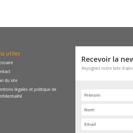
ns utiles
Recevoir la ne
ossaire
Rejoignez notre liste d'ab
ntact
an du site
ntions légales et politique de
nfidentialité