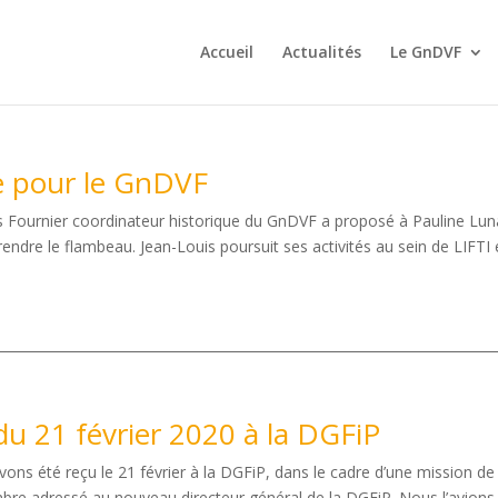
Accueil
Actualités
Le GnDVF
e pour le GnDVF
uis Fournier coordinateur historique du GnDVF a proposé à Pauline Lun
rendre le flambeau. Jean-Louis poursuit ses activités au sein de LIFTI
u 21 février 2020 à la DGFiP
ons été reçu le 21 février à la DGFiP, dans le cadre d’une mission de
embre adressé au nouveau directeur général de la DGFiP. Nous l’avions