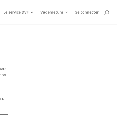
Le service DVF
Vademecum
Se connecter
Data
 non
e
TI-