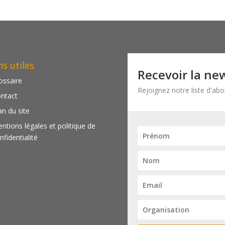
ns utiles
Recevoir la ne
ossaire
Rejoignez notre liste d'ab
ntact
an du site
ntions légales et politique de
nfidentialité